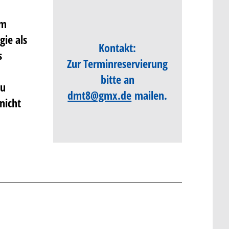
em
gie als
Kontakt:
s
Zur Terminreservierung
bitte an
zu
dmt8@gmx.de
mailen.
nicht