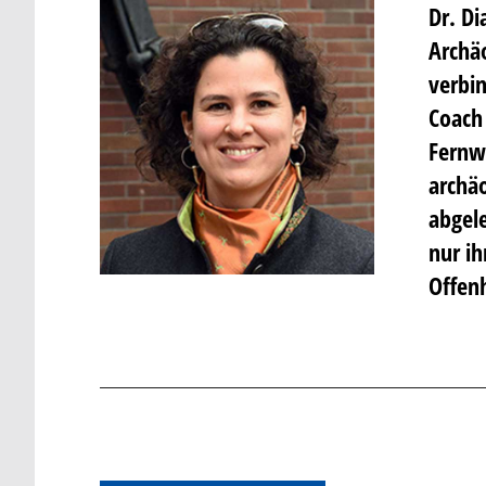
Dr. Di
Archä
verbin
Coach
Fernwe
archäo
abgele
nur ih
Offenh