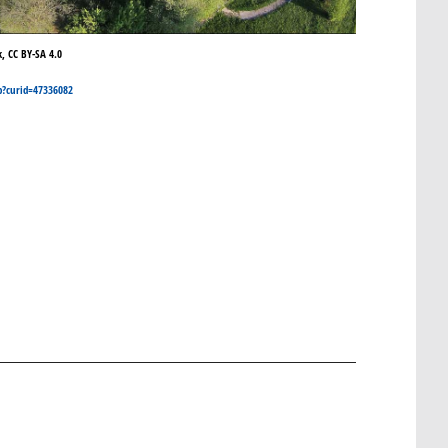
k, CC BY-SA 4.0
p?curid=47336082